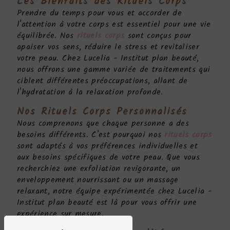
Les Bienfaits des
Rituels Corps
Prendre du temps pour vous et accorder de
l'attention à votre corps est essentiel pour une vie
équilibrée. Nos
rituels corps
sont conçus pour
apaiser vos sens, réduire le stress et revitaliser
votre peau. Chez Lucelia - Institut plan beauté,
nous offrons une gamme variée de traitements qui
ciblent différentes préoccupations, allant de
l'hydratation à la relaxation profonde.
Nos
Rituels Corps
Personnalisés
Nous comprenons que chaque personne a des
besoins différents. C'est pourquoi nos
rituels corps
sont adaptés à vos préférences individuelles et
aux besoins spécifiques de votre peau. Que vous
recherchiez une exfoliation revigorante, un
enveloppement nourrissant ou un massage
relaxant, notre équipe expérimentée chez Lucelia -
Institut plan beauté est là pour vous offrir une
expérience sur mesure.