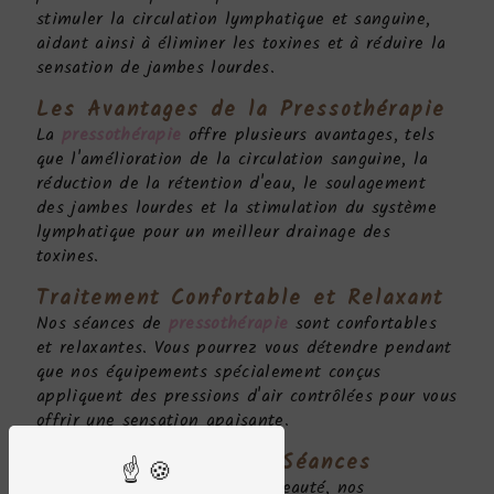
stimuler la circulation lymphatique et sanguine,
aidant ainsi à éliminer les toxines et à réduire la
sensation de jambes lourdes.
Les Avantages de la
Pressothérapie
La
pressothérapie
offre plusieurs avantages, tels
que l'amélioration de la circulation sanguine, la
réduction de la rétention d'eau, le soulagement
des jambes lourdes et la stimulation du système
lymphatique pour un meilleur drainage des
toxines.
Traitement Confortable et Relaxant
Nos séances de
pressothérapie
sont confortables
et relaxantes. Vous pourrez vous détendre pendant
que nos équipements spécialement conçus
appliquent des pressions d'air contrôlées pour vous
offrir une sensation apaisante.
Personnalisation des Séances
Chez Lucelia - Institut plan beauté, nos