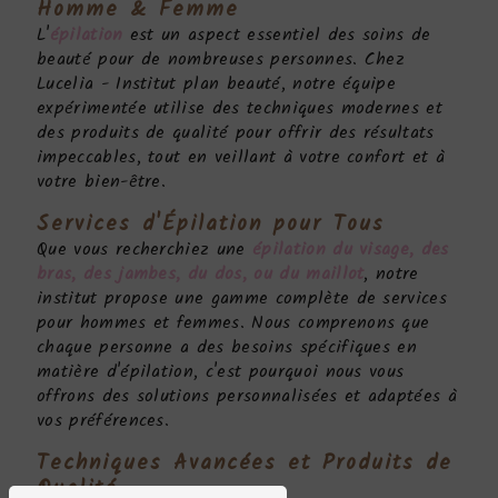
Homme & Femme
L'
épilation
est un aspect essentiel des soins de
beauté pour de nombreuses personnes. Chez
Lucelia - Institut plan beauté, notre équipe
expérimentée utilise des techniques modernes et
des produits de qualité pour offrir des résultats
impeccables, tout en veillant à votre confort et à
votre bien-être.
Services d'
Épilation
pour Tous
Que vous recherchiez une
épilation du visage, des
bras, des jambes, du dos, ou du maillot
, notre
institut propose une gamme complète de services
pour hommes et femmes. Nous comprenons que
chaque personne a des besoins spécifiques en
matière d'épilation, c'est pourquoi nous vous
offrons des solutions personnalisées et adaptées à
vos préférences.
Techniques Avancées et Produits de
Qualité