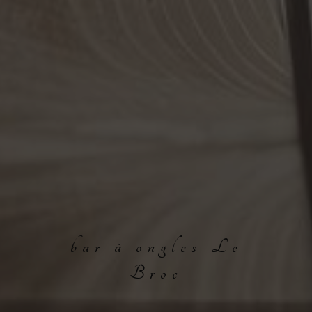
bar à ongles Le
Broc