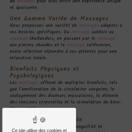
du
massage
pour vous offrir une expérience unique
et apaisante.
Une Gamme Variée de
Massages
Nous proposons une variété de
massages
adaptés à
vos besoins spécifiques. Du
massage
suédois au
massage
thaïlandais, en passant par le
massage
aux pierres chaudes et le
massage
californien,
notre sélection répondra à vos attentes pour une
relaxation totale.
Bienfaits Physiques et
Psychologiques
Les
massages
offrent de multiples bienfaits, tels
que l'amélioration de la circulation sanguine, le
soulagement des douleurs musculaires, la détente
des tensions corporelles et la stimulation du bien-
être mental.
Une Évasion de Détente
Plongez dans un univers de tranquillité et
Ce site utilise des cookies et