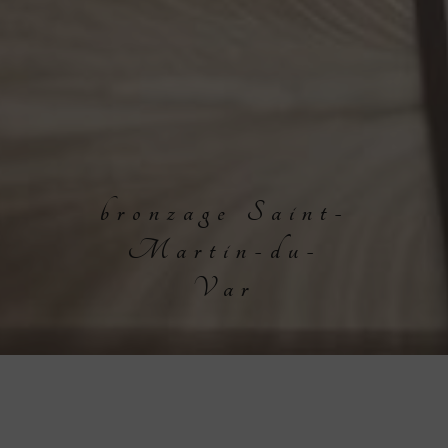
bronzage Saint-
Martin-du-
Var