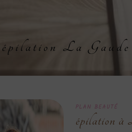
épilation La Gaude
PLAN BEAUTÉ
épilation 