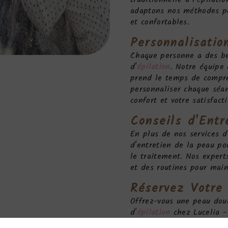
adaptons nos méthodes po
et confortables.
Personnalisatio
Chaque personne a des be
d'
épilation
. Notre équipe 
prend le temps de compre
personnaliser chaque séan
confort et votre satisfacti
Conseils d'Entr
En plus de nos services d
d'entretien de la peau po
le traitement. Nos exper
et des routines pour mai
Réservez Votre
Offrez-vous une peau douc
d'
épilation
chez Lucelia -
Réservez dès maintenant 