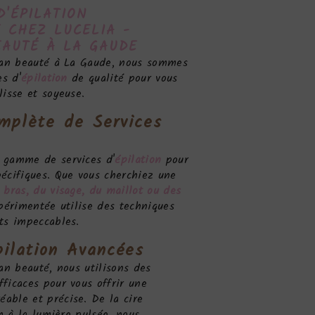
D'
ÉPILATION
 CHEZ LUCELIA -
EAUTÉ À LA GAUDE
plan beauté à La Gaude, nous sommes
es d'
épilation
de qualité pour vous
lisse et soyeuse.
plète de Services
 gamme de services d'
épilation
pour
écifiques. Que vous cherchiez une
 bras, du visage, du maillot ou des
périmentée utilise des techniques
ts impeccables.
ilation
Avancées
lan beauté, nous utilisons des
ficaces pour vous offrir une
éable et précise. De la cire
on à la lumière pulsée, nous