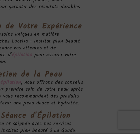
ur garantir des résultats durables
n de Votre Expérience
soins uniques en matière
chez Lucelia - Institut plan beauté
ndre vos attentes et de
ce d'
épilation
pour assurer votre
on.
etien de la Peau
'
épilation
, nous offrons des conseils
ur prendre soin de votre peau après
ts vous recommandent des produits
ntenir une peau douce et hydratée.
 Séance d'
Épilation
e et soignée avec nos services
 Institut plan beauté à La Gaude.
votre séance pour une expérience