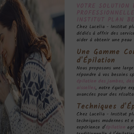
VOTRE SOLUTION 
PROFESSIONNELLE
INSTITUT PLAN B
Chez Lucelia - Institut 
dédiés à offrir des servic
aider à obtenir une peau 
Une Gamme Com
d'
Épilation
Nous proposons une large
répondre à vos besoins sp
épilation des jambes, des
aisselles
, notre équipe ex
avancées pour des résulta
Techniques d'
Ép
Chez Lucelia - Institut p
techniques modernes et ef
expérience d'
épilation
agr
traditionnelle à l'épilati