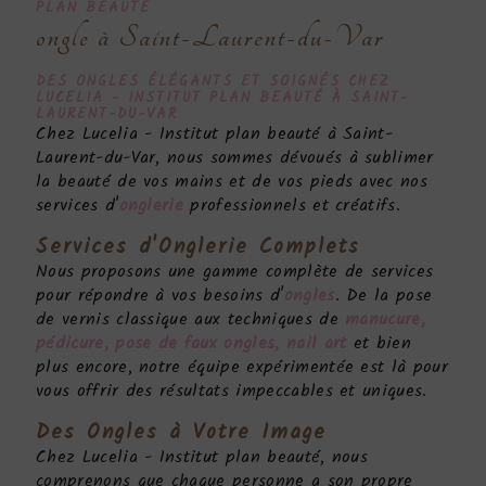
PLAN BEAUTÉ
ongle à Saint-Laurent-du-Var
DES ONGLES ÉLÉGANTS ET SOIGNÉS CHEZ
LUCELIA - INSTITUT PLAN BEAUTÉ À SAINT-
LAURENT-DU-VAR
Chez Lucelia - Institut plan beauté à Saint-
Laurent-du-Var, nous sommes dévoués à sublimer
la beauté de vos mains et de vos pieds avec nos
services d'
onglerie
professionnels et créatifs.
Services d'
Onglerie
Complets
Nous proposons une gamme complète de services
pour répondre à vos besoins d'
ongles
. De la pose
de vernis classique aux techniques de
manucure,
pédicure, pose de faux ongles, nail art
et bien
plus encore, notre équipe expérimentée est là pour
vous offrir des résultats impeccables et uniques.
Des Ongles à Votre Image
Chez Lucelia - Institut plan beauté, nous
comprenons que chaque personne a son propre