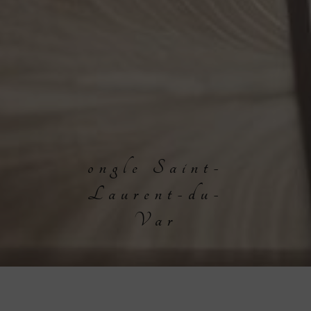
ongle Saint-
Laurent-du-
Var