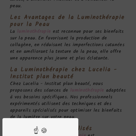
peau.
Les Avantages de la
Luminothérapie
pour la Peau
La
luminothérapie
est reconnue pour ses bienfaits
sur la peau. En favorisant la production de
collagène, en réduisant les imperfections cutanées
et en améliorant la texture de la peau, elle offre
une apparence plus jeune et plus éclatante.
La
Luminothérapie
chez Lucelia -
Institut plan beauté
Chez Lucelia - Institut plan beauté, nous
proposons des séances de
luminothérapie
adaptées
à vos besoins spécifiques. Nos professionnels
expérimentés utilisent des techniques et des
appareils spécialisés pour optimiser les bienfaits
de la lumière sur votre peau.
Traitements Personnalisés
Chaque séance de
luminothérapie
est