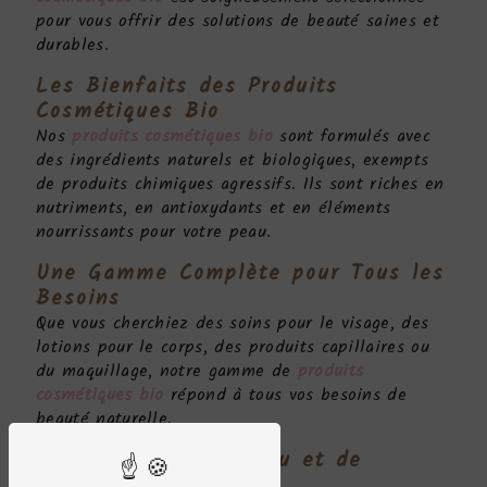
pour vous offrir des solutions de beauté saines et
durables.
Les Bienfaits des
Produits
Cosmétiques Bio
Nos
produits cosmétiques bio
sont formulés avec
des ingrédients naturels et biologiques, exempts
de produits chimiques agressifs. Ils sont riches en
nutriments, en antioxydants et en éléments
nourrissants pour votre peau.
Une Gamme Complète pour Tous les
Besoins
Que vous cherchiez des soins pour le visage, des
lotions pour le corps, des produits capillaires ou
du maquillage, notre gamme de
produits
cosmétiques bio
répond à tous vos besoins de
beauté naturelle.
Respect de Votre Peau et de
l'Environnement