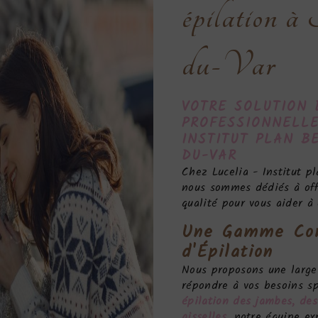
épilation 
du-Var
VOTRE SOLUTION 
PROFESSIONNELLE
INSTITUT PLAN B
DU-VAR
Chez Lucelia - Institut p
nous sommes dédiés à offr
qualité pour vous aider à
Une Gamme Com
d'
Épilation
Nous proposons une large
répondre à vos besoins sp
épilation des jambes, des
aisselles
, notre équipe ex