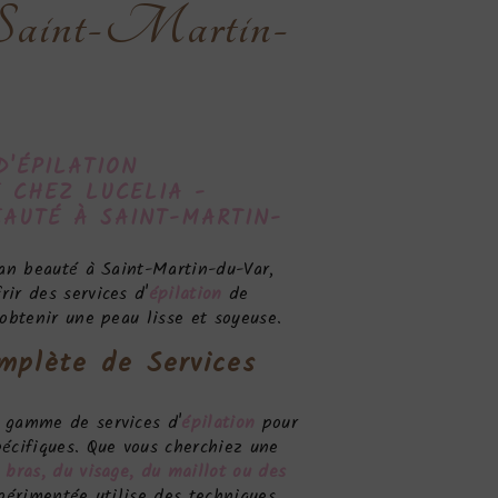
à Saint-Martin-
D'
ÉPILATION
 CHEZ LUCELIA -
EAUTÉ À SAINT-MARTIN-
lan beauté à Saint-Martin-du-Var,
ir des services d'
épilation
de
 obtenir une peau lisse et soyeuse.
plète de Services
 gamme de services d'
épilation
pour
écifiques. Que vous cherchiez une
 bras, du visage, du maillot ou des
périmentée utilise des techniques