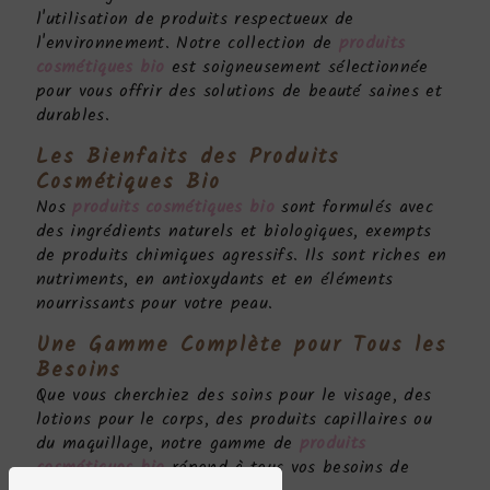
l'utilisation de produits respectueux de
l'environnement. Notre collection de
produits
cosmétiques bio
est soigneusement sélectionnée
pour vous offrir des solutions de beauté saines et
durables.
Les Bienfaits des
Produits
Cosmétiques Bio
Nos
produits cosmétiques bio
sont formulés avec
des ingrédients naturels et biologiques, exempts
de produits chimiques agressifs. Ils sont riches en
nutriments, en antioxydants et en éléments
nourrissants pour votre peau.
Une Gamme Complète pour Tous les
Besoins
Que vous cherchiez des soins pour le visage, des
lotions pour le corps, des produits capillaires ou
du maquillage, notre gamme de
produits
cosmétiques bio
répond à tous vos besoins de