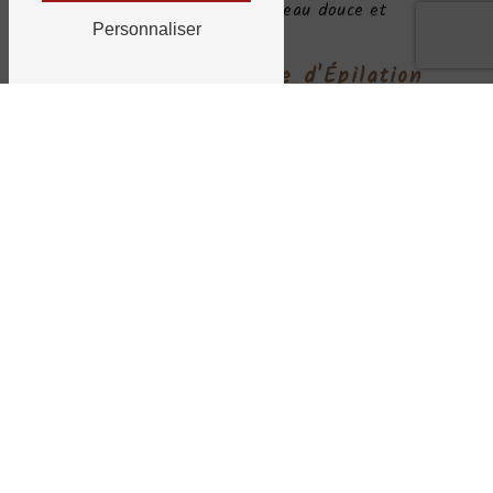
routines pour maintenir une peau douce et
Personnaliser
hydratée.
Réservez Votre Séance d'
Épilation
Offrez-vous une peau douce et soignée avec nos
services d'
épilation
chez Lucelia - Institut plan
beauté à Saint-Jeannet. Réservez dès maintenant
votre séance pour une expérience d'
épilation
professionnelle et attentionnée.
Contactez-nous pour réserver ou pour obtenir de
plus amples informations sur nos services
d'
épilation
. Chez Lucelia - Institut plan beauté,
nous sommes là pour vous aider à atteindre une
peau lisse et impeccable sans tracas.
EN SAVOIR PLUS
CONTACTEZ-NOUS