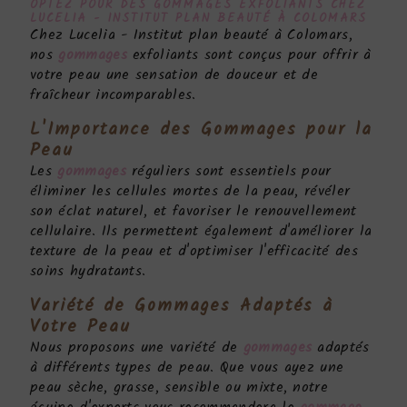
OPTEZ POUR DES
GOMMAGES
EXFOLIANTS CHEZ
LUCELIA - INSTITUT PLAN BEAUTÉ À COLOMARS
Chez Lucelia - Institut plan beauté à Colomars,
nos
gommages
exfoliants sont conçus pour offrir à
votre peau une sensation de douceur et de
fraîcheur incomparables.
L'Importance des
Gommages
pour la
Peau
Les
gommages
réguliers sont essentiels pour
éliminer les cellules mortes de la peau, révéler
son éclat naturel, et favoriser le renouvellement
cellulaire. Ils permettent également d'améliorer la
texture de la peau et d'optimiser l'efficacité des
soins hydratants.
Variété de
Gommages
Adaptés à
Votre Peau
Nous proposons une variété de
gommages
adaptés
à différents types de peau. Que vous ayez une
peau sèche, grasse, sensible ou mixte, notre