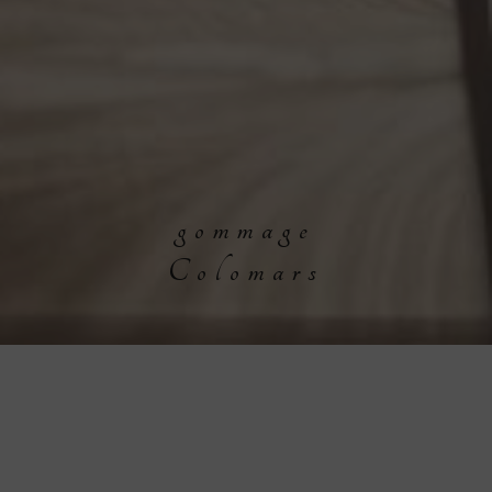
gommage
Colomars